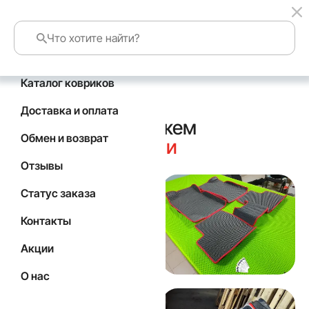
Каталог ковриков
главная
о нас
Доставка и оплата
Немного расскажем
Обмен и возврат
о нашей
компании
Отзывы
Статус заказа
Контакты
Акции
О нас