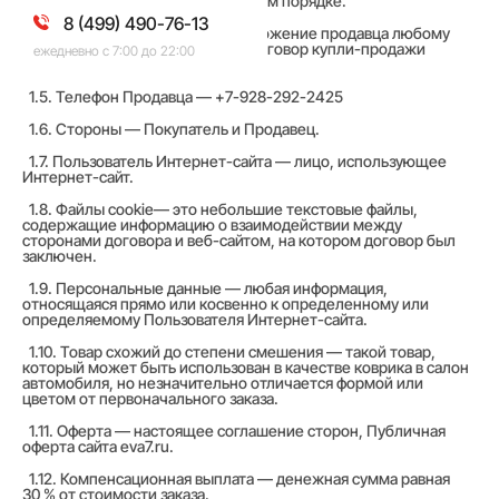
в установленном настоящим актом порядке.
8 (499) 490-76-13
1.4. Оферта — публичное предложение продавца любому
лицу заключить на ее условиях договор купли-продажи
ежедневно с 7:00 до 22:00
товара (далее — договор).
1.5. Телефон Продавца — +7-928-292-2425
1.6. Стороны — Покупатель и Продавец.
1.7. Пользователь Интернет-сайта — лицо, использующее
Интернет-сайт.
1.8. Файлы cookie— это небольшие текстовые файлы,
содержащие информацию о взаимодействии между
сторонами договора и веб-сайтом, на котором договор был
заключен.
1.9. Персональные данные — любая информация,
относящаяся прямо или косвенно к определенному или
определяемому Пользователя Интернет-сайта.
1.10. Товар схожий до степени смешения — такой товар,
который может быть использован в качестве коврика в салон
автомобиля, но незначительно отличается формой или
цветом от первоначального заказа.
1.11. Оферта — настоящее соглашение сторон, Публичная
оферта сайта eva7.ru.
1.12. Компенсационная выплата — денежная сумма равная
30 % от стоимости заказа.