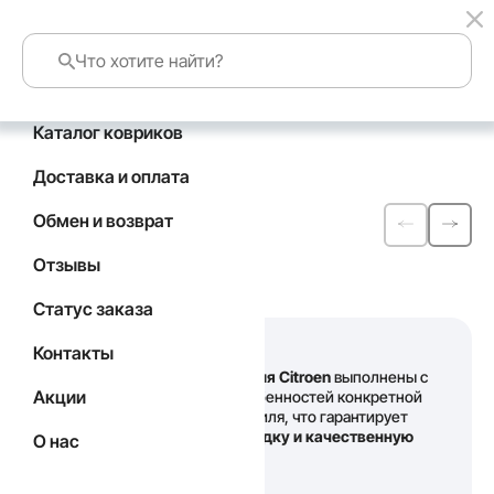
Каталог ковриков
Главная
Каталог
Citroen
Доставка и оплата
Автомобильные
Обмен и возврат
коврики
EVA
для
Отзывы
Citroen
Статус заказа
Контакты
Наши
коврики для Citroen
выполнены с
Акции
учетом всех особенностей конкретной
модели автомобиля, что гарантирует
идеальную посадку и качественную
О нас
защиту салона
.