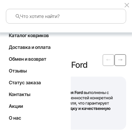
Каталог ковриков
Главная
Каталог
Ford
Доставка и оплата
Автомобильные
Обмен и возврат
коврики
EVA
для Ford
Отзывы
Статус заказа
Наши
коврики для Ford
выполнены с
Контакты
учетом всех особенностей конкретной
модели автомобиля, что гарантирует
Акции
идеальную посадку и качественную
защиту салона
.
О нас