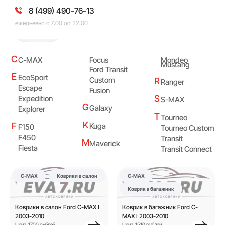
8 (499) 490-76-13
ежедневно с 7:00 до 22:00
Ford
C
C-MAX
Focus
Mondeo
Mustang
Ford Transit
E
EcoSport
Custom
R
Ranger
Escape
Fusion
S
Expedition
S-MAX
G
Galaxy
Explorer
T
Tourneo
K
F
Kuga
F150
Tourneo Custom
F450
Transit
M
Maverick
Fiesta
Transit Connect
C-MAX
Коврики в салон
C-MAX
Коврик в багажник
Коврики в салон Ford C-MAX I
Коврик в багажник Ford C-
2003-2010
MAX I 2003-2010
Цена: 1700 рублей
Цена: 1510 рублей