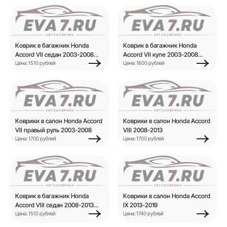
Коврик в багажник Honda
Коврик в багажник Honda
Accord VII седан 2003-2008
Accord VII купе 2003-2008
седан
Цена: 1510 рублей
купе
Цена: 1600 рублей
Коврики в салон Honda Accord
Коврики в салон Honda Accord
VII правый руль 2003-2008
VIII 2008-2013
Цена: 1700 рублей
Цена: 1700 рублей
Коврик в багажник Honda
Коврики в салон Honda Accord
Accord VIII седан 2008-2013
IX 2013-2019
седан
Цена: 1510 рублей
Цена: 1740 рублей