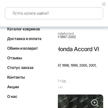
Каталог ковриков
главная
каталог по маркам авто
Honda
Accord
Коврик в багажник Honda Accord VI 1997-2002
Доставка и оплата
Коврик в багажник Honda Accord VI
Обмен и возврат
1997-2002
Отзывы
Подойдут для
Год выпуска а/м: 1997, 1998, 1999, 2000, 2001,
Статус заказа
2002
Контакты
Гарантия производителя 1 год
Акции
Код товара: 5418
Товар заказан: 29 раз
О нас