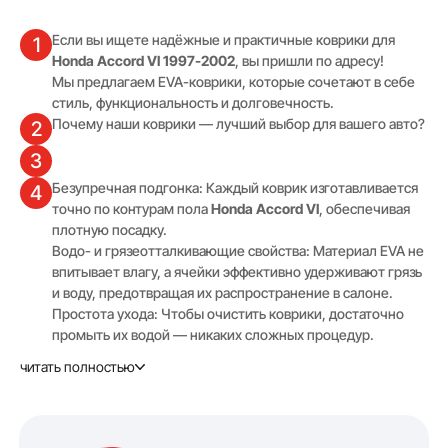
Если вы ищете надёжные и практичные коврики для
1
Honda Accord VI 1997-2002
, вы пришли по адресу!
Мы предлагаем EVA-коврики, которые сочетают в себе
стиль, функциональность и долговечность.
Почему наши коврики — лучший выбор для вашего авто?
2
3
Безупречная подгонка: Каждый коврик изготавливается
4
точно по контурам пола
Honda Accord VI
, обеспечивая
плотную посадку.
Водо- и грязеотталкивающие свойства: Материал EVA не
впитывает влагу, а ячейки эффективно удерживают грязь
и воду, предотвращая их распространение в салоне.
Простота ухода: Чтобы очистить коврики, достаточно
промыть их водой — никаких сложных процедур.
Повышенная износостойкость: EVA-коврики сохраняют
читать полностью
свою форму и эластичность при любых погодных
условиях, включая сильные морозы.
Возможность выбрать цвет и текстуру коврика (Соты или
Ромб), чтобы он гармонично выглядел в вашем авто.