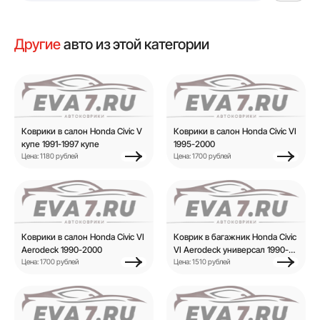
Другие
авто из этой категории
Коврики в салон Honda Civic V
Коврики в салон Honda Civic VI
купе 1991-1997 купе
1995-2000
Цена: 1180 рублей
Цена: 1700 рублей
Коврики в салон Honda Civic VI
Коврик в багажник Honda Civic
Aerodeck 1990-2000
VI Aerodeck универсал 1990-
Цена: 1700 рублей
2000 универсал
Цена: 1510 рублей