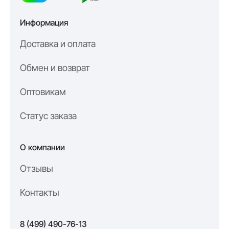
? Оформите заказ прямо сейчас, и мы изготовим коврики
7
по вашим параметрам без лишних наценок, так как мы —
Информация
производитель.
EVA7 — это надёжность, которой можно доверять.
Доставка и оплата
Обмен и возврат
Оптовикам
Статус заказа
О компании
Отзывы
Контакты
8 (499) 490-76-13