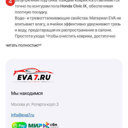
4
точно по контурам пола
Honda Civic IX
, обеспечивая
плотную посадку.
Водо- и грязеотталкивающие свойства: Материал EVA не
впитывает влагу, а ячейки эффективно удерживают грязь
и воду, предотвращая их распространение в салоне.
Простота ухода: Чтобы очистить коврики, достаточно
промыть их водой — никаких сложных процедур.
читать полностью
Повышенная износостойкость: EVA-коврики сохраняют
свою форму и эластичность при любых погодных
условиях, включая сильные морозы.
Возможность выбрать цвет и текстуру коврика (Соты или
Ромб), чтобы он гармонично выглядел в вашем авто.
Полный комплект приобретать выгоднее, чем коврики
по отдельности. Водительский коврик идёт по цене от
1032 руб.
Мы находимся
Почему EVA7?
5
Москва ул. Ротерта корп.3
Бесплатная консультация по заказу и помощь в выборе
6
нужной модели авто!
info@eva7.ru
Выполняем заказ "как для себя"
Честный 1 год гарантии на производимую продукцию