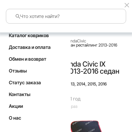
Каталог ковриков
главная
каталог по маркам авто
Honda
Civic
Коврики в салон Honda Civic IX седан рестайлинг 2013-2016
Доставка и оплата
седан
Обмен и возврат
Коврики в салон Honda Civic IX
седан рестайлинг 2013-2016 седан
Отзывы
Статус заказа
Подойдут для
Год выпуска а/м: 2013, 2014, 2015, 2016
Контакты
Гарантия производителя 1 год
Акции
Код товара: 4040
Товар заказан: 49 раз
О нас