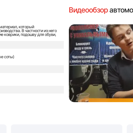
Видеообзор
автомо
материал, который
изводства. В частности из него
е коврики, подошву для обуви,
е соты)