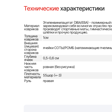
Технические
характеристики
Этиленвинилацетат (ЭВА/ЕВА) - полимерный 
Материал
зарекомендовал себя во многих отраслях про
ковриков
производят спортивные маты, гимнастически
шлёпки и прочую продукцию.
Толщина
1см
ковриков
Внешняя
(лицевая)
ячейки СОТЫ/РОМБ (напоминающие пчелины
сторона
ковриков
Глубина
0,5-0,6 см
ячеек
Нижняя
часть
ровная (без рисунка)
ковриков
Плотность
55шор (+-3)
материала
Руль
правая