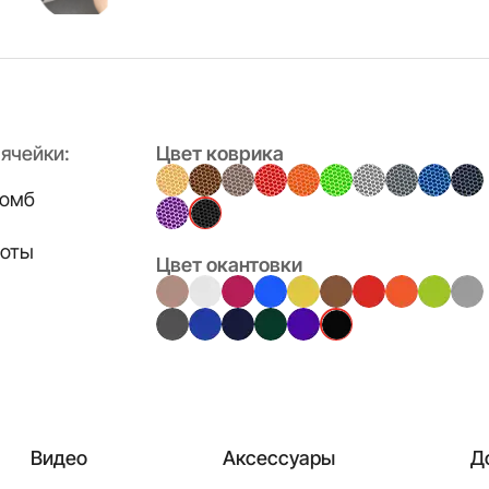
ячейки:
Цвет коврика
омб
оты
Цвет окантовки
Видео
Аксессуары
Д