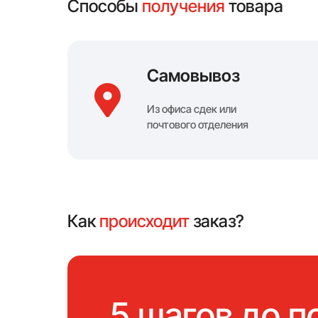
Способы
получения
товара
Самовывоз
Из офиса сдек или
почтового отделения
Как
происходит
заказ?
5 шагов до п