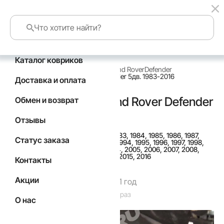
Каталог ковриков
главная
каталог по маркам авто
Land Rover
Defender
Коврики в салон Land Rover Defender 5дв. 1983-2016
Доставка и оплата
Коврики в салон Land Rover Defender
Обмен и возврат
5дв. 1983-2016
Отзывы
Подойдут для
Год выпуска а/м: 1983, 1984, 1985, 1986, 1987,
Статус заказа
1988, 1989, 1990, 1991, 1992, 1993, 1994, 1995, 1996, 1997, 1998,
1999, 2000, 2001, 2002, 2003, 2004, 2005, 2006, 2007, 2008,
2009, 2010, 2011, 2012, 2013, 2014, 2015, 2016
Контакты
Акции
Гарантия производителя 1 год
Код товара: 2786
Товар заказан: 58 раз
О нас