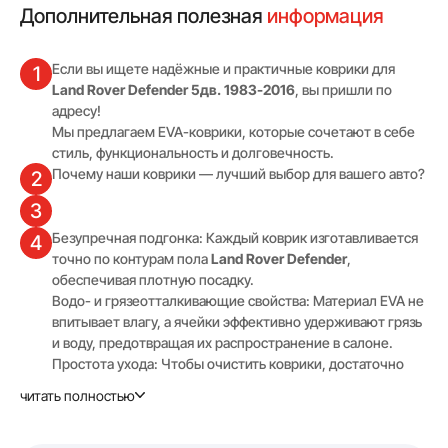
Дополнительная полезная
информация
Если вы ищете надёжные и практичные коврики для
1
Land Rover Defender 5дв. 1983-2016
, вы пришли по
адресу!
Мы предлагаем EVA-коврики, которые сочетают в себе
стиль, функциональность и долговечность.
Почему наши коврики — лучший выбор для вашего авто?
2
3
Безупречная подгонка: Каждый коврик изготавливается
4
точно по контурам пола
Land Rover Defender
,
обеспечивая плотную посадку.
Водо- и грязеотталкивающие свойства: Материал EVA не
впитывает влагу, а ячейки эффективно удерживают грязь
и воду, предотвращая их распространение в салоне.
Простота ухода: Чтобы очистить коврики, достаточно
промыть их водой — никаких сложных процедур.
читать полностью
Повышенная износостойкость: EVA-коврики сохраняют
свою форму и эластичность при любых погодных
условиях, включая сильные морозы.