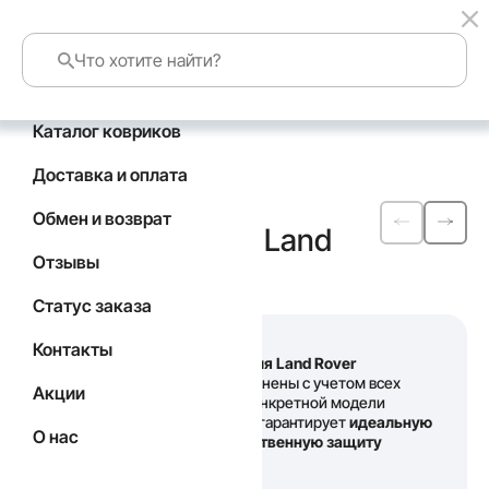
Каталог ковриков
Главная
Каталог
Land Rover
Доставка и оплата
Автомобильные
Обмен и возврат
коврики
EVA
для Land
Отзывы
Rover Freelander
Статус заказа
Контакты
Наши
коврики для Land Rover
Freelander
выполнены с учетом всех
Акции
особенностей конкретной модели
автомобиля, что гарантирует
идеальную
О нас
посадку и качественную защиту
салона
.