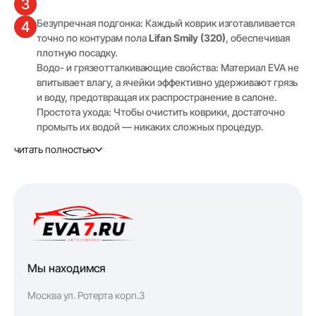
3
Безупречная подгонка: Каждый коврик изготавливается
4
точно по контурам пола
Lifan Smily (320)
, обеспечивая
плотную посадку.
Водо- и грязеотталкивающие свойства: Материал EVA не
впитывает влагу, а ячейки эффективно удерживают грязь
и воду, предотвращая их распространение в салоне.
Простота ухода: Чтобы очистить коврики, достаточно
промыть их водой — никаких сложных процедур.
Повышенная износостойкость: EVA-коврики сохраняют
читать полностью
свою форму и эластичность при любых погодных
условиях, включая сильные морозы.
Возможность выбрать цвет и текстуру коврика (Соты или
Ромб), чтобы он гармонично выглядел в вашем авто.
Полный комплект приобретать выгоднее, чем коврики
по отдельности. Водительский коврик идёт по цене от
1009 руб.
Почему EVA7?
5
Мы находимся
Бесплатная консультация по заказу и помощь в выборе
6
Москва ул. Ротерта корп.3
нужной модели авто!
Выполняем заказ "как для себя"