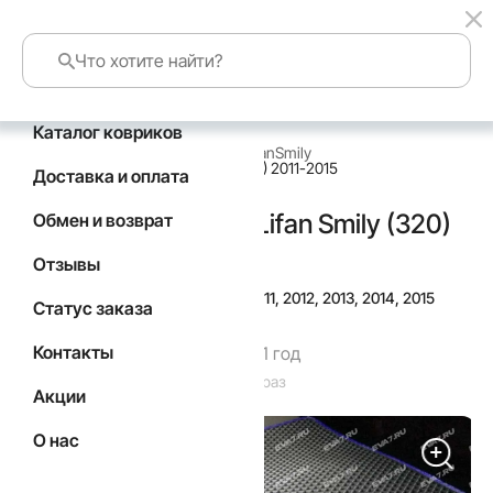
Каталог ковриков
главная
каталог по маркам авто
Lifan
Smily
Коврик в багажник Lifan Smily (320) 2011-2015
Доставка и оплата
Коврик в багажник Lifan Smily (320)
Обмен и возврат
2011-2015
Отзывы
Подойдут для
Год выпуска а/м: 2011, 2012, 2013, 2014, 2015
Статус заказа
Контакты
Гарантия производителя 1 год
Код товара: 5198
Товар заказан: 29 раз
Акции
О нас