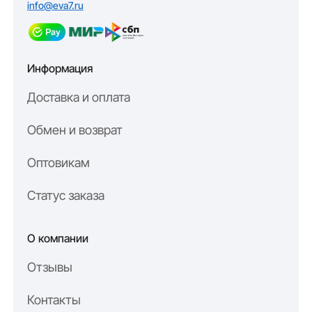
info@eva7.ru
Честный 1 год гарантии на производимую продукцию
? Оформите заказ прямо сейчас, и мы изготовим коврики
7
по вашим параметрам без лишних наценок, так как мы —
производитель.
Информация
EVA7 — это надёжность, которой можно доверять.
Доставка и оплата
Обмен и возврат
Оптовикам
Статус заказа
О компании
Отзывы
Контакты