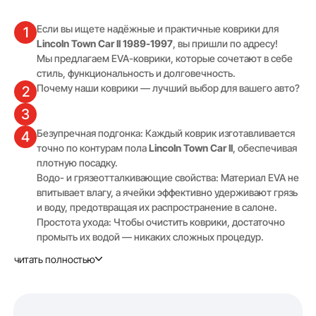
Если вы ищете надёжные и практичные коврики для
1
Lincoln Town Car II 1989-1997
, вы пришли по адресу!
Мы предлагаем EVA-коврики, которые сочетают в себе
стиль, функциональность и долговечность.
Почему наши коврики — лучший выбор для вашего авто?
2
3
Безупречная подгонка: Каждый коврик изготавливается
4
точно по контурам пола
Lincoln Town Car II
, обеспечивая
плотную посадку.
Водо- и грязеотталкивающие свойства: Материал EVA не
впитывает влагу, а ячейки эффективно удерживают грязь
и воду, предотвращая их распространение в салоне.
Простота ухода: Чтобы очистить коврики, достаточно
промыть их водой — никаких сложных процедур.
Повышенная износостойкость: EVA-коврики сохраняют
читать полностью
свою форму и эластичность при любых погодных
условиях, включая сильные морозы.
Возможность выбрать цвет и текстуру коврика (Соты или
Ромб), чтобы он гармонично выглядел в вашем авто.