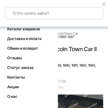
Каталог ковриков
главная
каталог по маркам авто
Lincoln
Town Car
Коврики в салон Lincoln Town Car II 1989-1997
Доставка и оплата
Коврики в салон Lincoln Town Car II
Обмен и возврат
1989-1997
Отзывы
Подойдут для
Год выпуска а/м: 1989, 1990, 1991, 1992, 1993,
Статус заказа
1994, 1995, 1996, 1997
Контакты
Гарантия производителя 1 год
Акции
Код товара: 5800
Товар заказан: 58 раз
О нас