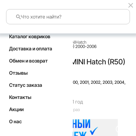
Каталог ковриков
главная
каталог по маркам авто
MINI
Hatch
Коврик в багажник MINI Hatch (R50) 2000-2006
Доставка и оплата
Коврик в багажник MINI Hatch (R50)
Обмен и возврат
2000-2006
Отзывы
Подойдут для
Год выпуска а/м: 2000, 2001, 2002, 2003, 2004,
Статус заказа
2005, 2006
Контакты
Гарантия производителя 1 год
Акции
Код товара: 6048
Товар заказан: 29 раз
О нас