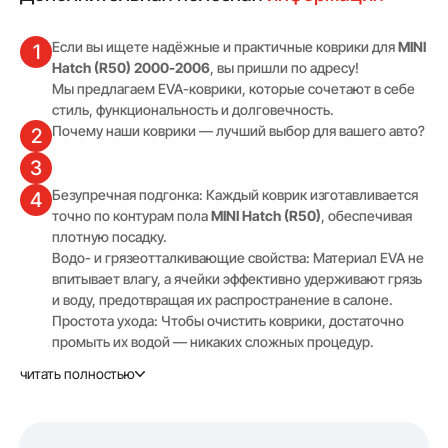
Если вы ищете надёжные и практичные коврики для
MINI
1
Hatch (R50) 2000-2006
, вы пришли по адресу!
Мы предлагаем EVA-коврики, которые сочетают в себе
стиль, функциональность и долговечность.
Почему наши коврики — лучший выбор для вашего авто?
2
3
Безупречная подгонка: Каждый коврик изготавливается
4
точно по контурам пола
MINI Hatch (R50)
, обеспечивая
плотную посадку.
Водо- и грязеотталкивающие свойства: Материал EVA не
впитывает влагу, а ячейки эффективно удерживают грязь
и воду, предотвращая их распространение в салоне.
Простота ухода: Чтобы очистить коврики, достаточно
промыть их водой — никаких сложных процедур.
Повышенная износостойкость: EVA-коврики сохраняют
читать полностью
свою форму и эластичность при любых погодных
условиях, включая сильные морозы.
Возможность выбрать цвет и текстуру коврика (Соты или
Ромб), чтобы он гармонично выглядел в вашем авто.