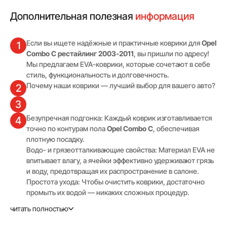
Дополнительная полезная
информация
Если вы ищете надёжные и практичные коврики для
Opel
1
Combo C рестайлинг 2003-2011
, вы пришли по адресу!
Мы предлагаем EVA-коврики, которые сочетают в себе
стиль, функциональность и долговечность.
Почему наши коврики — лучший выбор для вашего авто?
2
3
Безупречная подгонка: Каждый коврик изготавливается
4
точно по контурам пола
Opel Combo C
, обеспечивая
плотную посадку.
Водо- и грязеотталкивающие свойства: Материал EVA не
впитывает влагу, а ячейки эффективно удерживают грязь
и воду, предотвращая их распространение в салоне.
Простота ухода: Чтобы очистить коврики, достаточно
промыть их водой — никаких сложных процедур.
Повышенная износостойкость: EVA-коврики сохраняют
читать полностью
свою форму и эластичность при любых погодных
условиях, включая сильные морозы.