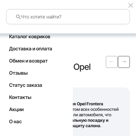
Каталог ковриков
Главная
Каталог
Opel
Доставка и оплата
Автомобильные
Обмен и возврат
коврики
EVA
для Opel
Отзывы
Frontera
Статус заказа
Контакты
Наши
коврики для Opel Frontera
Акции
выполнены с учетом всех особенностей
конкретной модели автомобиля, что
гарантирует
идеальную посадку и
О нас
качественную защиту салона
.