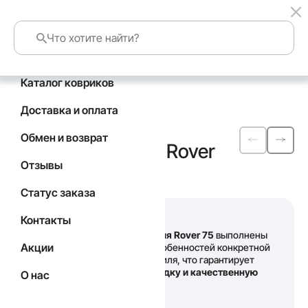
Каталог ковриков
Главная
Каталог
Rover
Доставка и оплата
Автомобильные
Обмен и возврат
коврики
EVA
для Rover
Отзывы
75
Статус заказа
Контакты
Наши
коврики для Rover 75
выполнены
Акции
с учетом всех особенностей конкретной
модели автомобиля, что гарантирует
идеальную посадку и качественную
О нас
защиту салона
.