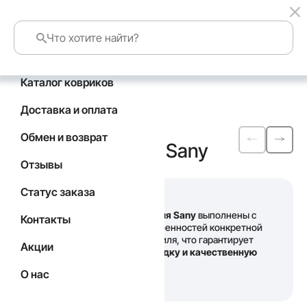
Каталог ковриков
Главная
Каталог
Sany
Доставка и оплата
Автомобильные
Обмен и возврат
коврики
EVA
для Sany
Отзывы
Статус заказа
Наши
коврики для Sany
выполнены с
Контакты
учетом всех особенностей конкретной
модели автомобиля, что гарантирует
Акции
идеальную посадку и качественную
защиту салона
.
О нас