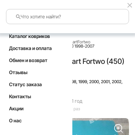
Каталог ковриков
главная
каталог по маркам авто
Smart
Fortwo
Коврики в салон Smart Fortwo (450) 1998-2007
Доставка и оплата
Коврики в салон Smart Fortwo (450)
Обмен и возврат
1998-2007
Отзывы
Подойдут для
Год выпуска а/м: 1998, 1999, 2000, 2001, 2002,
Статус заказа
2003, 2004, 2005, 2006, 2007
Контакты
Гарантия производителя 1 год
Акции
Код товара: 3474
Товар заказан: 231 раз
О нас