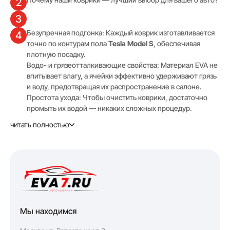
2
3
Безупречная подгонка: Каждый коврик изготавливается
4
точно по контурам пола
Tesla Model S
, обеспечивая
плотную посадку.
Водо- и грязеотталкивающие свойства: Материал EVA не
впитывает влагу, а ячейки эффективно удерживают грязь
и воду, предотвращая их распространение в салоне.
Простота ухода: Чтобы очистить коврики, достаточно
промыть их водой — никаких сложных процедур.
Повышенная износостойкость: EVA-коврики сохраняют
читать полностью
свою форму и эластичность при любых погодных
условиях, включая сильные морозы.
Возможность выбрать цвет и текстуру коврика (Соты или
Ромб), чтобы он гармонично выглядел в вашем авто.
Полный комплект приобретать выгоднее, чем коврики
по отдельности. Водительский коврик идёт по цене от
1032 руб.
Почему EVA7?
5
Мы находимся
Бесплатная консультация по заказу и помощь в выборе
6