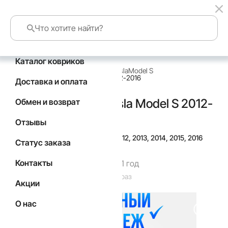
Каталог ковриков
главная
каталог по маркам авто
Tesla
Model S
Коврики в салон Tesla Model S 2012-2016
Доставка и оплата
Коврики в салон Tesla Model S 2012-
Обмен и возврат
2016
Отзывы
Подойдут для
Год выпуска а/м: 2012, 2013, 2014, 2015, 2016
Статус заказа
Контакты
Гарантия производителя 1 год
Код товара: 7126
Товар заказан: 58 раз
Акции
О нас