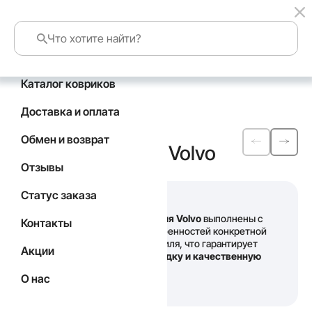
Каталог ковриков
Главная
Каталог
Volvo
Доставка и оплата
Автомобильные
Обмен и возврат
коврики
EVA
для Volvo
Отзывы
Статус заказа
Наши
коврики для Volvo
выполнены с
Контакты
учетом всех особенностей конкретной
модели автомобиля, что гарантирует
Акции
идеальную посадку и качественную
защиту салона
.
О нас