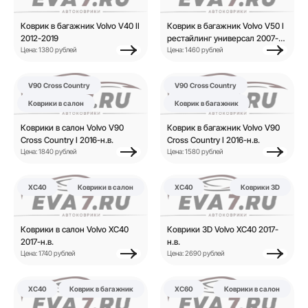
Коврик в багажник Volvo V40 II
Коврик в багажник Volvo V50 I
2012-2019
рестайлинг универсал 2007-
Цена: 1380 рублей
2012
Цена: 1460 рублей
V90 Cross Country
V90 Cross Country
Коврики в салон
Коврик в багажник
Коврики в салон Volvo V90
Коврик в багажник Volvo V90
Cross Country I 2016-н.в.
Cross Country I 2016-н.в.
Цена: 1840 рублей
Цена: 1580 рублей
XC40
Коврики в салон
XC40
Коврики 3D
Коврики в салон Volvo XC40
Коврики 3D Volvo XC40 2017-
2017-н.в.
н.в.
Цена: 1740 рублей
Цена: 2690 рублей
XC40
Коврик в багажник
XC60
Коврики в салон