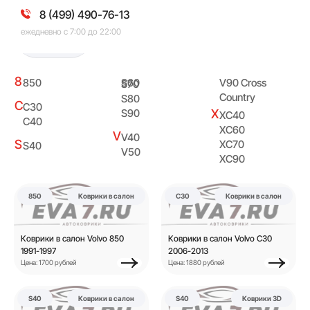
8 (499) 490-76-13
ежедневно с 7:00 до 22:00
Volvo
8
850
S60
V90 Cross
S70
Country
S80
C
C30
X
S90
XC40
C40
XC60
V
V40
S
XC70
S40
V50
XC90
850
Коврики в салон
C30
Коврики в салон
Коврики в салон Volvo 850
Коврики в салон Volvo C30
1991-1997
2006-2013
Цена: 1700 рублей
Цена: 1880 рублей
S40
Коврики в салон
S40
Коврики 3D