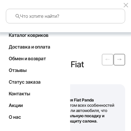
Каталог ковриков
Главная
Каталог
Fiat
Доставка и оплата
Автомобильные
Обмен и возврат
коврики
EVA
для Fiat
Отзывы
Panda
Статус заказа
Контакты
Наши
коврики для Fiat Panda
Акции
выполнены с учетом всех особенностей
конкретной модели автомобиля, что
гарантирует
идеальную посадку и
О нас
качественную защиту салона
.