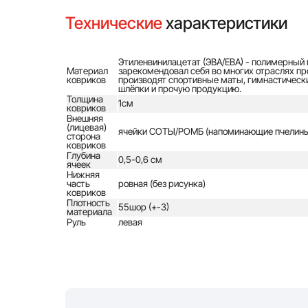
Технические
характеристики
Этиленвинилацетат (ЭВА/ЕВА) - полимерный 
Материал
зарекомендовал себя во многих отраслях про
ковриков
производят спортивные маты, гимнастически
шлёпки и прочую продукцию.
Толщина
1см
ковриков
Внешняя
(лицевая)
ячейки СОТЫ/РОМБ (напоминающие пчелины
сторона
ковриков
Глубина
0,5-0,6 см
ячеек
Нижняя
часть
ровная (без рисунка)
ковриков
Плотность
55шор (+-3)
материала
Руль
левая