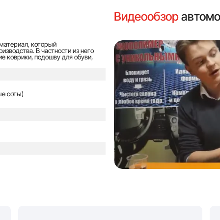
Видеообзор
автомо
материал, который
изводства. В частности из него
е коврики, подошву для обуви,
е соты)