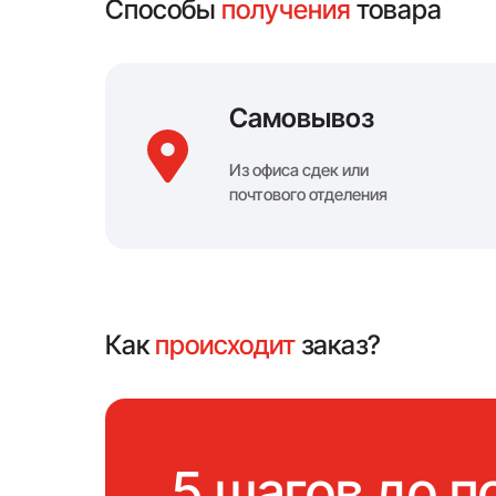
Способы
получения
товара
Самовывоз
Из офиса сдек или
почтового отделения
Как
происходит
заказ?
5 шагов до п