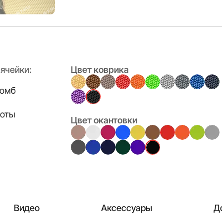
ячейки:
Цвет коврика
омб
оты
Цвет окантовки
Видео
Аксессуары
Д