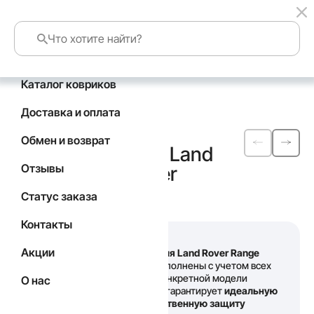
Каталог ковриков
Главная
Каталог
Land Rover
Доставка и оплата
Автомобильные
Обмен и возврат
коврики
EVA
для Land
Отзывы
Rover Range Rover
Evoque
Статус заказа
Контакты
Акции
Наши
коврики для Land Rover Range
Rover Evoque
выполнены с учетом всех
особенностей конкретной модели
О нас
автомобиля, что гарантирует
идеальную
посадку и качественную защиту