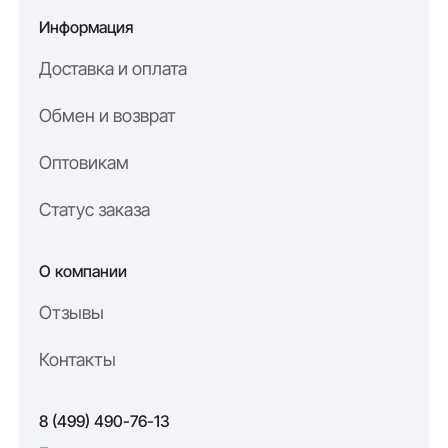
по вашим параметрам без лишних наценок, так как мы —
Информация
производитель.
EVA7 — это надёжность, которой можно доверять.
Доставка и оплата
Обмен и возврат
Оптовикам
Статус заказа
О компании
Отзывы
Контакты
8 (499) 490-76-13