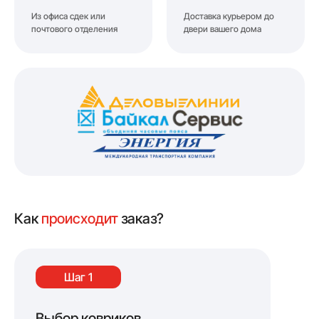
Из офиса сдек или
Доставка курьером до
почтового отделения
двери вашего дома
Как
происходит
заказ?
Шаг 1
Выбор ковриков
Оф