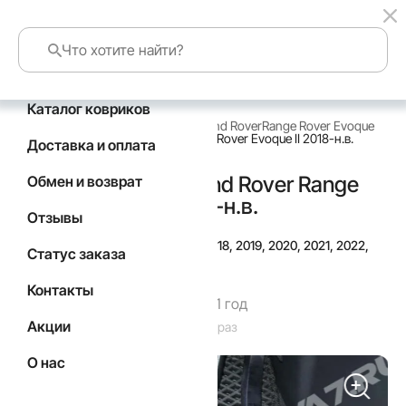
Каталог ковриков
главная
каталог по маркам авто
Land Rover
Range Rover Evoque
Коврики в салон Land Rover Range Rover Evoque II 2018-н.в.
Доставка и оплата
Коврики в салон Land Rover Range
Обмен и возврат
Rover Evoque II 2018-н.в.
Отзывы
Подойдут для
Год выпуска а/м: 2018, 2019, 2020, 2021, 2022,
Статус заказа
2023, 2024, 2025, 2026
Контакты
Гарантия производителя 1 год
Акции
Код товара: 7020
Товар заказан: 29 раз
О нас