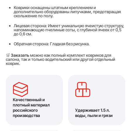
Коврики оснащены штатным креплением и
дополнительно оборудованы липучками, предотвращая
скольжение по полу.
Лицевая сторона: Имеет уникальную ячеистую структуру,
напоминающую пчелиные соты, с глубиной ячеек от 0,5
до 0,6 см.
Обратная сторона: Гладкая без рисунка.
🛒
Заказать
можно как полный комплект ковриков для
салона, так и только водительский или другой отдельный
коврик.
Качественный и
плотный материал
российского
Удерживает 1.5 л.
производства
воды, пыли и грязи