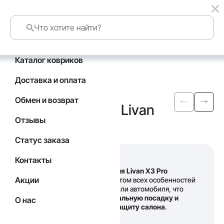
Каталог ковриков
Главная
Каталог
Livan
Доставка и оплата
Автомобильные
Обмен и возврат
коврики
EVA
для Livan
Отзывы
X3 Pro
Статус заказа
Контакты
Наши
коврики для Livan X3 Pro
Акции
выполнены с учетом всех особенностей
конкретной модели автомобиля, что
гарантирует
идеальную посадку и
О нас
качественную защиту салона
.