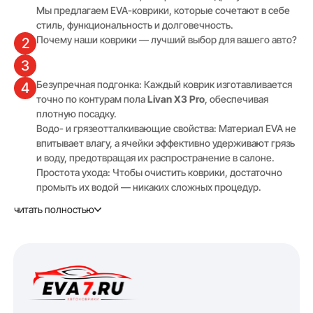
Мы предлагаем EVA-коврики, которые сочетают в себе
стиль, функциональность и долговечность.
Почему наши коврики — лучший выбор для вашего авто?
2
3
Безупречная подгонка: Каждый коврик изготавливается
4
точно по контурам пола
Livan X3 Pro
, обеспечивая
плотную посадку.
Водо- и грязеотталкивающие свойства: Материал EVA не
впитывает влагу, а ячейки эффективно удерживают грязь
и воду, предотвращая их распространение в салоне.
Простота ухода: Чтобы очистить коврики, достаточно
промыть их водой — никаких сложных процедур.
Повышенная износостойкость: EVA-коврики сохраняют
читать полностью
свою форму и эластичность при любых погодных
условиях, включая сильные морозы.
Возможность выбрать цвет и текстуру коврика (Соты или
Ромб), чтобы он гармонично выглядел в вашем авто.
Полный комплект приобретать выгоднее, чем коврики
по отдельности. Водительский коврик идёт по цене от
1009 руб.